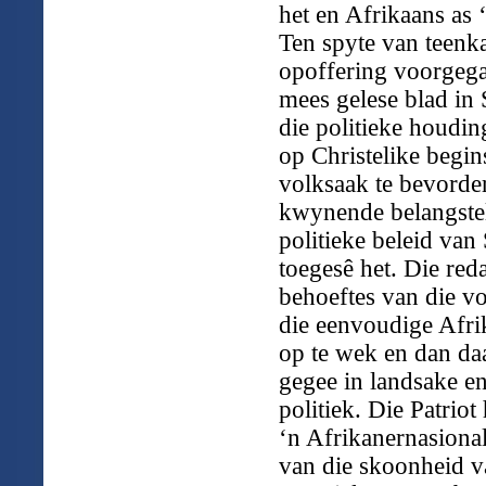
het en Afrikaans as ‘
Ten spyte van teenka
opoffering voorgega
mees gelese blad in 
die politieke houdi
op Christelike begin
volksaak te bevorder
kwynende belangstel
politieke beleid van
toegesê het. Die reda
behoeftes van die v
die eenvoudige Afri
op te wek en dan daa
gegee in landsake en 
politiek. Die Patrio
‘n Afrikanernasiona
van die skoonheid va