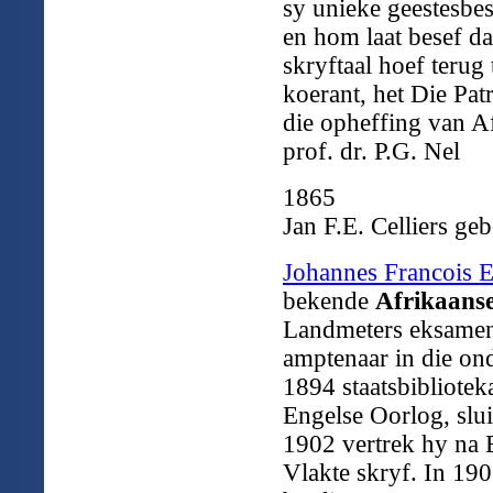
sy unieke geestesbesi
en hom laat besef da
skryftaal hoef terug 
koerant, het Die Pat
die opheffing van Af
prof. dr. P.G. Nel
1865
Jan F.E. Celliers ge
Johannes Francois El
bekende
Afrikaans
Landmeters eksamen 
amptenaar in die o
1894 staatsbiblioteka
Engelse Oorlog, slu
1902 vertrek hy na 
Vlakte skryf. In 19