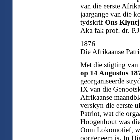
van die eerste Afrik
jaargange van die k
tydskrif
Ons Klyntj
Aka fak prof. dr. P.
1876
Die Afrikaanse Patri
Met die stigting van
op 14 Augustus 187
georganiseerde stryd
IX van die Genoots
Afrikaanse maandbla
verskyn die eerste 
Patriot, wat die or
Hoogenhout was die 
Oom Lokomotief, wa
oorgeneem is. In Die