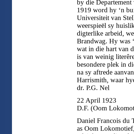
by die Departement 
1919 word hy ‘n bui
Universiteit van Ste
weerspieël sy huisli
digterlike arbeid, w
Brandwag. Hy was ‘n
wat in die hart van 
is van weinig literê
besondere plek in d
na sy aftrede aanvan
Harrismith, waar hyo
dr. P.G. Nel
22 April 1923
D.F. (Oom Lokomoti
Daniel Francois du T
as Oom Lokomotief, 