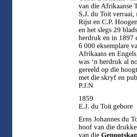
van die Afrikaanse T
S.J. du Toit verraai
Rijst en C.P. Hooge
en het slegs 29 bladsy
herdruk en in 1897 
6 000 eksemplare va
Afrikaans en Engels,
was ‘n herdruk al n
gereeld op die hoog
met die skryf en pub
P.J.N
1859
E.J. du Toit gebore
Erns Johannes du To
hoof van die drukker
van die
Genootskap