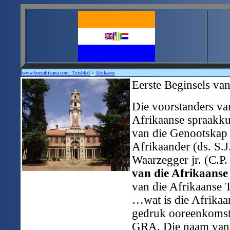
www.boerafrikana.com: Tuisblad
>
Afrikaans
Eerste Beginsels van
Die voorstanders van
Afrikaanse spraakkun
van die Genootskap 
Afrikaander (ds. S.J
Waarzegger jr. (C.P
van die Afrikaanse
van die Afrikaanse T
…wat is die Afrikaan
gedruk ooreenkomstig
GRA. Die naam van d