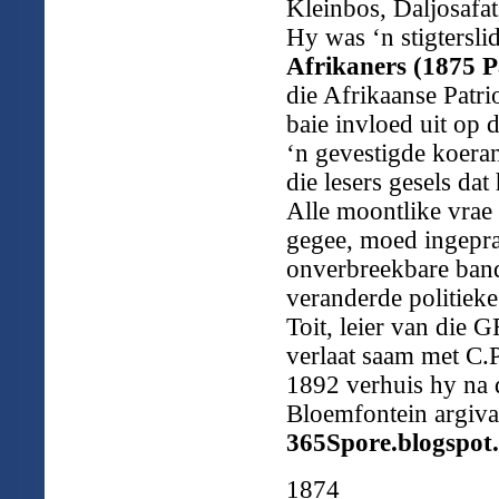
Kleinbos, Daljosafat
Hy was ‘n stigtersli
Afrikaners (1875 P
die Afrikaanse Patri
baie invloed uit op 
‘n gevestigde koera
die lesers gesels dat
Alle moontlike vrae
gegee, moed ingepra
onverbreekbare band 
veranderde politieke
Toit, leier van die 
verlaat saam met C.
1892 verhuis hy na d
Bloemfontein argiva
365Spore.blogspot
1874