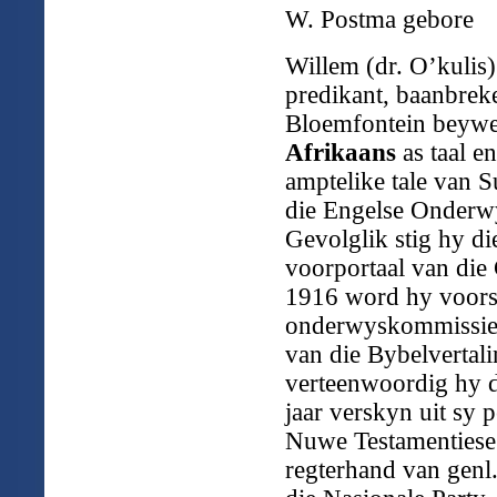
W. Postma gebore
Willem (dr. O’kulis
predikant, baanbreke
Bloemfontein beywe
Afrikaans
as taal e
amptelike tale van 
die Engelse Onderwys
Gevolglik stig hy di
voorportaal van die
1916 word hy voorsi
onderwyskommissie 
van die Bybelverta
verteenwoordig hy d
jaar verskyn uit sy 
Nuwe Testamentiese 
regterhand van genl.