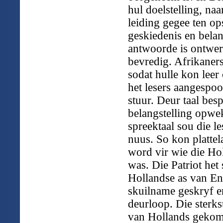
hul doelstelling, naa
leiding gegee ten op
geskiedenis en bela
antwoorde is ontwer
bevredig. Afrikaner
sodat hulle kon leer
het lesers aangespoo
stuur. Deur taal bes
belangstelling opwek
spreektaal sou die l
nuus. So kon platte
word vir wie die Hol
was. Die Patriot het
Hollandse as van En
skuilname geskryf 
deurloop. Die sterks
van Hollands gekom,